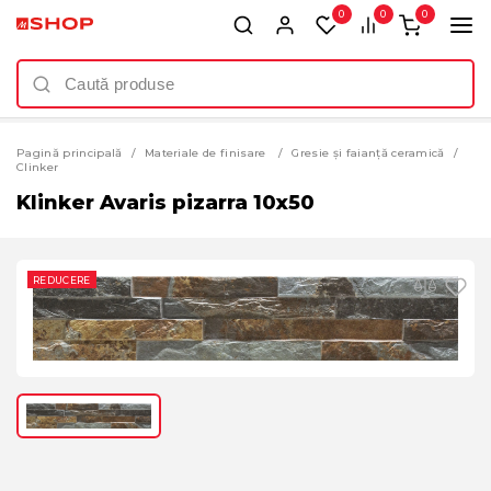
0
0
0
Pagină principală
Materiale de finisare
Gresie și faianță ceramică
Clinker
Klinker Avaris pizarra 10x50
REDUCERE