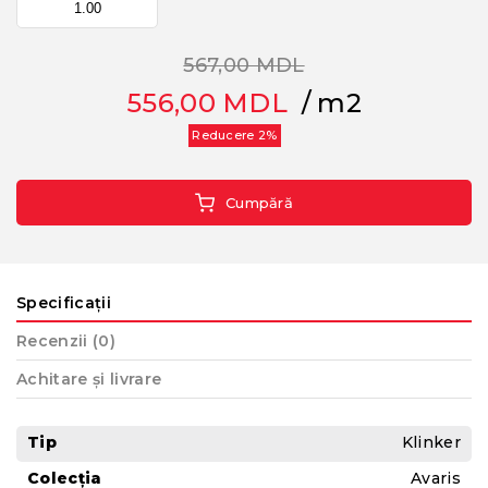
567,00 MDL
556,00
MDL
/ m2
Reducere 2%
Cumpără
Specificații
Recenzii (0)
Achitare și livrare
Tip
Klinker
Colecția
Avaris