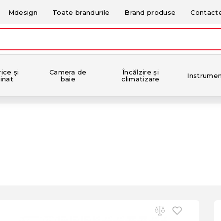
Mdesign
Toate brandurile
Brand produse
Contact
ice și
Camera de
Încălzire și
Instrume
inat
baie
climatizare