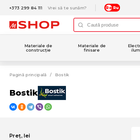
+373 299 84 111
Vrei să te sunăm?
Ro
Ru
Materiale de
Materiale de
Electr
construcție
finisare
ilum
Pagină principală
Bostik
Bostik
Preț, lei