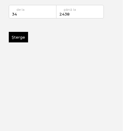
de la
până la
Șterge