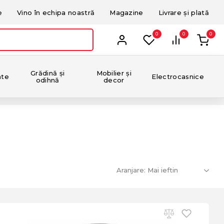
e
Vino în echipa noastră
Magazine
Livrare și plată
0
0
0
Grădină și
Mobilier și
nte
Electrocasnice
odihnă
decor
Aranjare: