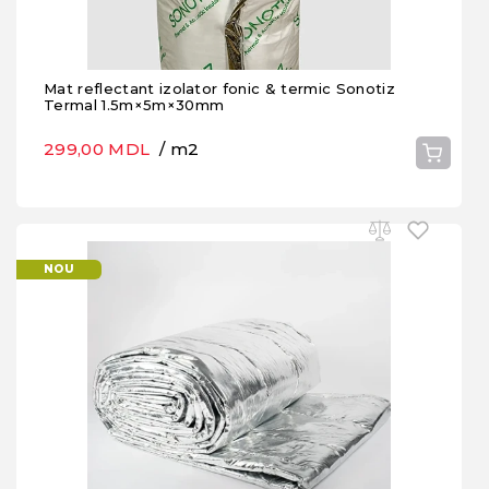
Mat reflectant izolator fonic & termic Sonotiz
Termal 1.5m×5m×30mm
299,00 MDL
/ m2
NOU