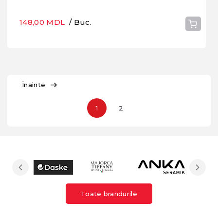
148,00 MDL
/ Buc.
Înainte
1
2
Toate brandurile