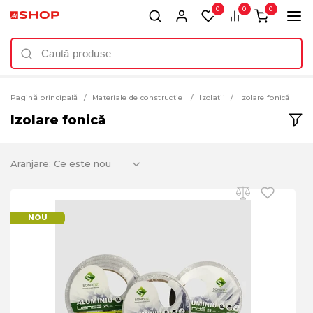
0
0
0
Pagină principală
Materiale de construcție
Izolații
Izolare fonică
Izolare fonică
Aranjare:
NOU