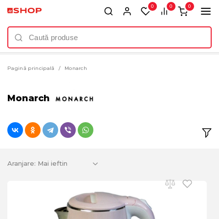
0
0
0
Pagină principală
Monarch
Monarch
Aranjare: