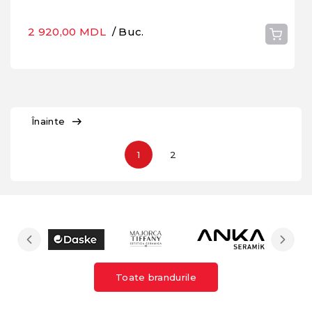
2 920,00 MDL
/ Buc.
Înainte
1
2
Toate brandurile