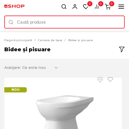
0
0
0
Pagină principală
Camera de baie
Bidee și pisuare
Bidee și pisuare
Aranjare:
NOU