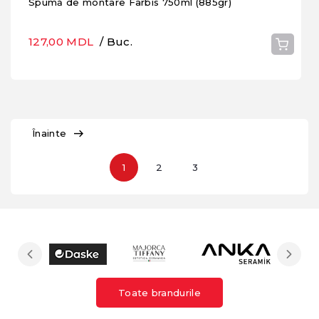
Spumă de montare Farbis 750ml (885gr)
127,00 MDL
/ Buc.
Înainte
1
2
3
Toate brandurile