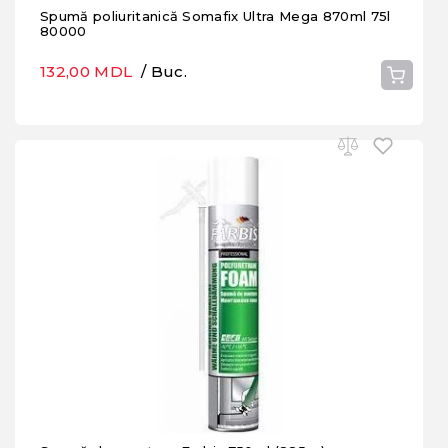
Spumă poliuritanică Somafix Ultra Mega 870ml 75l
80000
132,00 MDL
/ Buc.