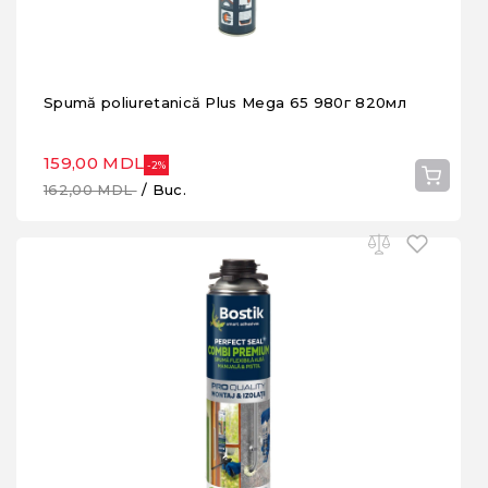
Spumă poliuretanică Plus Mega 65 980г 820мл
159,00 MDL
-2%
162,00 MDL
/ Buc.