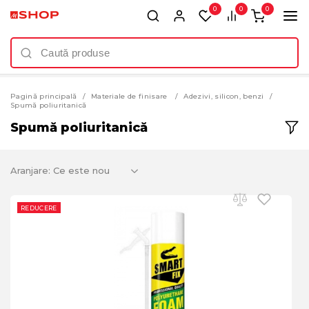
0
0
0
Pagină principală
Materiale de finisare
Adezivi, silicon, benzi
Spumă poliuritanică
Spumă poliuritanică
Aranjare:
REDUCERE