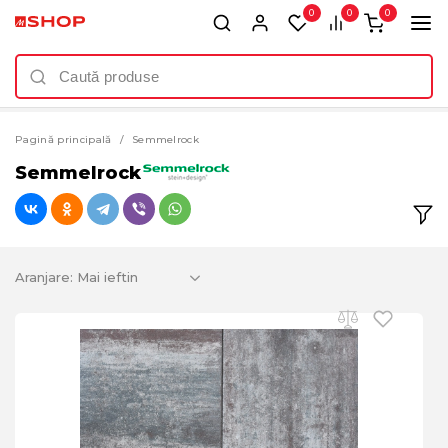
0
0
0
Pagină principală
Semmelrock
Semmelrock
Aranjare: