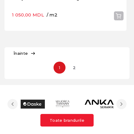
1 050,00 MDL
/ m2
Înainte
1
2
Toate brandurile