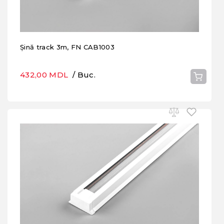
Șină track 3m, FN CAB1003
432,00 MDL
/ Buc.