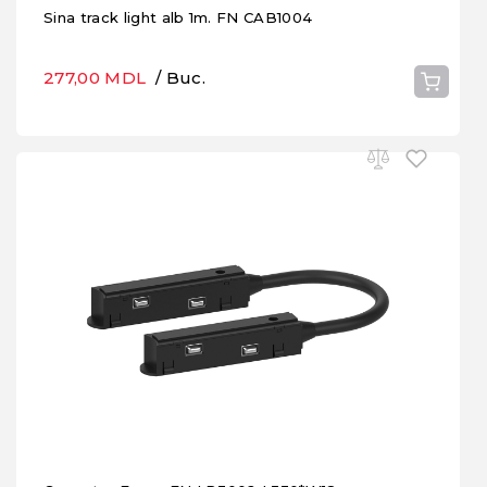
Sina track light alb 1m. FN CAB1004
277,00 MDL
/ Buc.