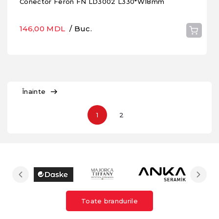
Conector Feron FN LD3002 L330*W18mm
146,00 MDL
/ Buc.
Înainte
1
2
Toate brandurile