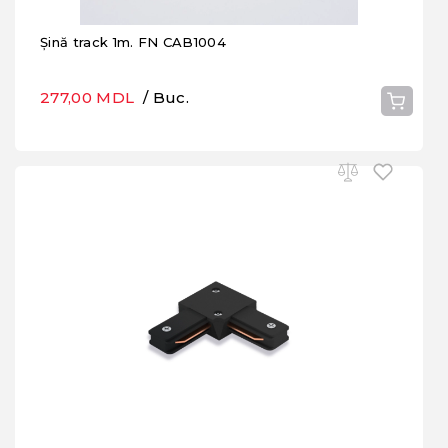
Șină track 1m. FN CAB1004
277,00 MDL
/ Buc.