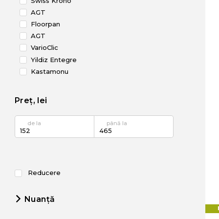
Swiss Krono
AGT
Floorpan
AGT
VarioClic
Yildiz Entegre
Kastamonu
Kronopol
Camsan
Preț, lei
de la
până la
Reducere
Nuanță