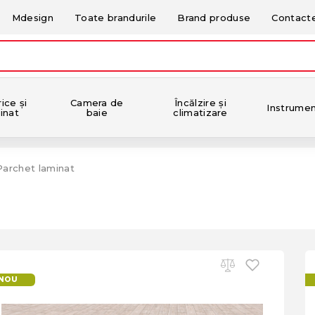
Mdesign
Toate brandurile
Brand produse
Contact
ice și
Camera de
Încălzire și
Instrume
inat
baie
climatizare
Parchet laminat
NOU