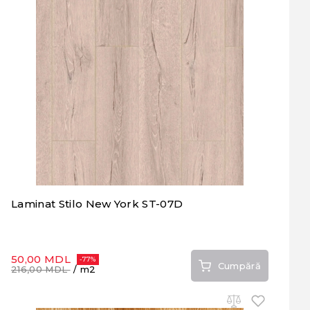
Laminat Stilo New York ST-07D
50,00 MDL
-77%
Cumpără
216,00 MDL
/ m2