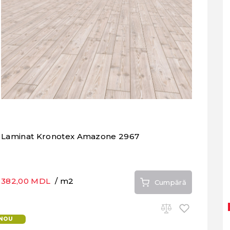
Laminat Kronotex Amazone 2967
382,00 MDL
/ m2
Cumpără
NOU