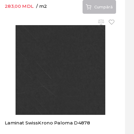
283,00 MDL
/ m2
Cumpără
Laminat SwissKrono Paloma D4878