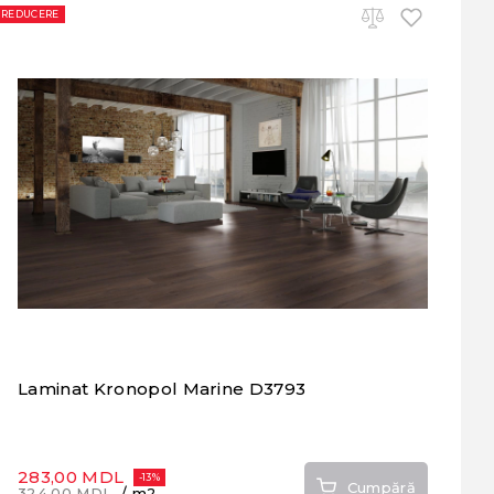
REDUCERE
Laminat Kronopol Marine D3793
283,00 MDL
-13%
Cumpără
324,00 MDL
/ m2