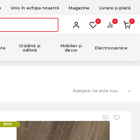
e
Vino în echipa noastră
Magazine
Livrare și plată
0
0
0
Grădină și
Mobilier și
nte
Electrocasnice
odihnă
decor
Aranjare:
NOU