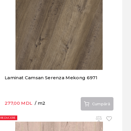
Laminat Camsan Serenza Mekong 6971
277,00 MDL
/ m2
Cumpără
REDUCERE