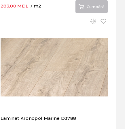
283,00 MDL
/ m2
Cumpără
Laminat Kronopol Marine D3788