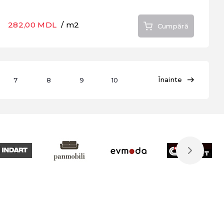
282,00 MDL
/ m2
Cumpără
Înainte
7
8
9
10