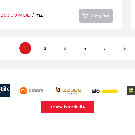
283,00 MDL
/ m2
Cumpără
1
2
3
4
5
6
Toate brandurile