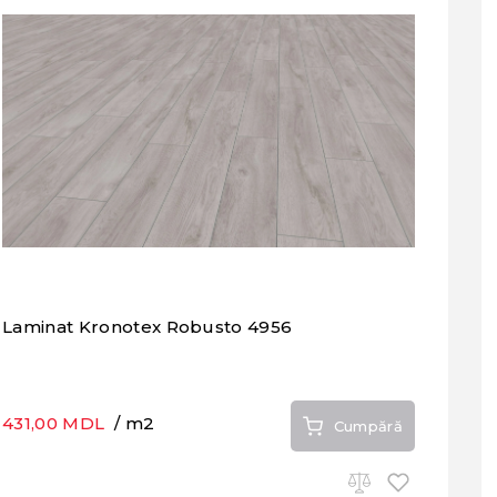
Laminat Kronotex Robusto 4956
431,00 MDL
/ m2
Cumpără