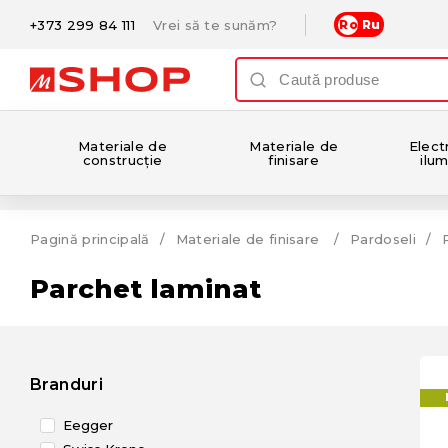
+373 299 84 111
Vrei să te sunăm?
Ro
Ru
Materiale de
Materiale de
Electr
construcție
finisare
ilum
Pagină principală
Materiale de finisare
Pardoseli
Parchet laminat
Branduri
Eegger