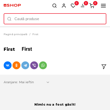
0
0
0
Pagină principală
First
First
Aranjare:
Nimic nu a fost găsit!