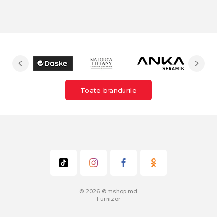
Toate brandurile
© 2026 © mshop.md
Furnizor