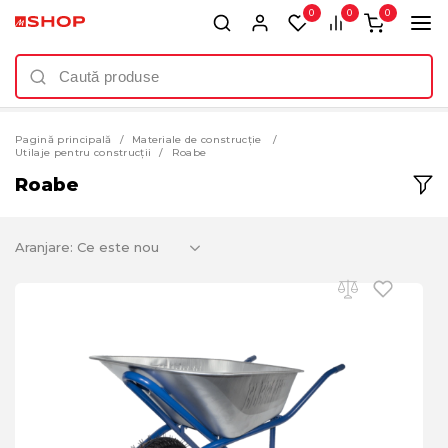
0
0
0
Pagină principală
Materiale de construcție
Utilaje pentru construcții
Roabe
Roabe
Aranjare: