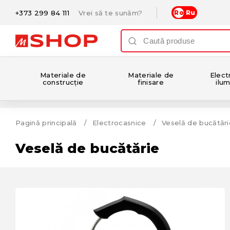
+373 299 84 111
Vrei să te sunăm?
Ro
Ru
Materiale de
Materiale de
Electr
construcție
finisare
ilum
Pagină principală
Electrocasnice
Veselă de bucătări
Veselă de bucătărie