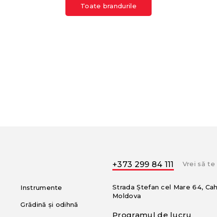
Toate brandurile
+373 299 84 111
Vrei să t
Strada Ștefan cel Mare 64, Ca
Instrumente
Moldova
Grădină și odihnă
Programul de lucru