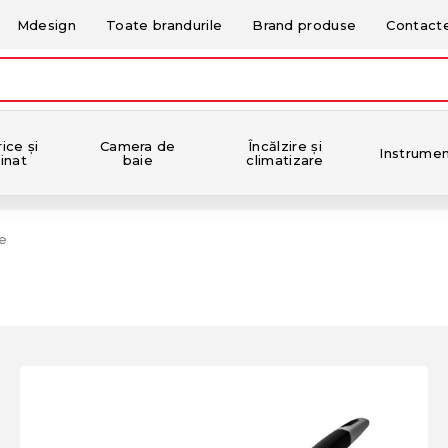
Mdesign
Toate brandurile
Brand produse
Contact
ice și
Camera de
Încălzire și
Instrume
inat
baie
climatizare
e