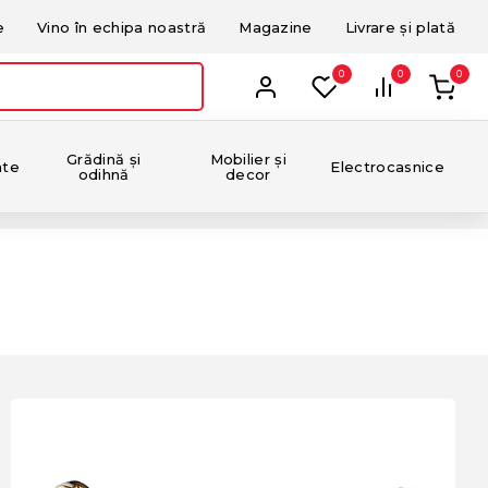
e
Vino în echipa noastră
Magazine
Livrare și plată
0
0
0
Grădină și
Mobilier și
nte
Electrocasnice
odihnă
decor