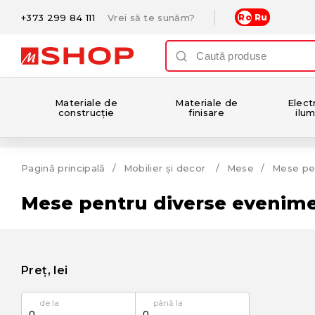
+373 299 84 111
Vrei să te sunăm?
Ro
Ru
Materiale de
Materiale de
Electr
construcție
finisare
ilum
Pagină principală
Mobilier și decor
Mese
Mese pe
Mese pentru diverse evenim
Preț, lei
de la
până la