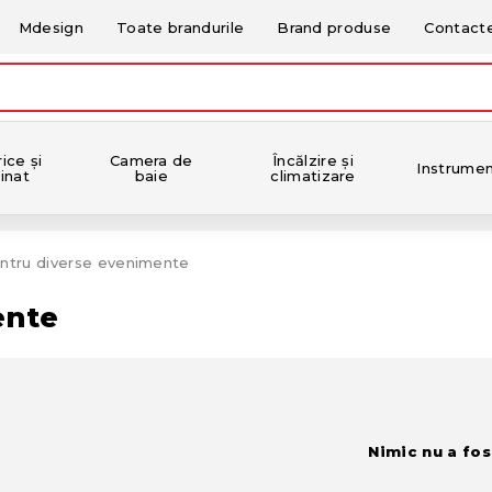
Mdesign
Toate brandurile
Brand produse
Contact
ice și
Camera de
Încălzire și
Instrume
inat
baie
climatizare
ntru diverse evenimente
ente
Nimic nu a fos