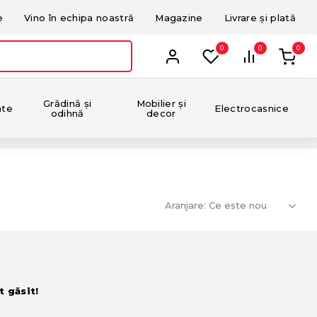
e
Vino în echipa noastră
Magazine
Livrare și plată
0
0
0
Grădină și
Mobilier și
nte
Electrocasnice
odihnă
decor
Aranjare:
t găsit!