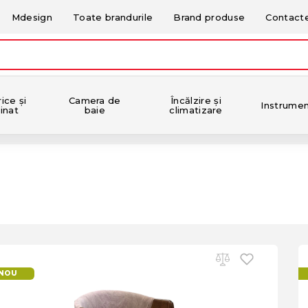
Mdesign
Toate brandurile
Brand produse
Contact
ice și
Camera de
Încălzire și
Instrume
inat
baie
climatizare
NOU