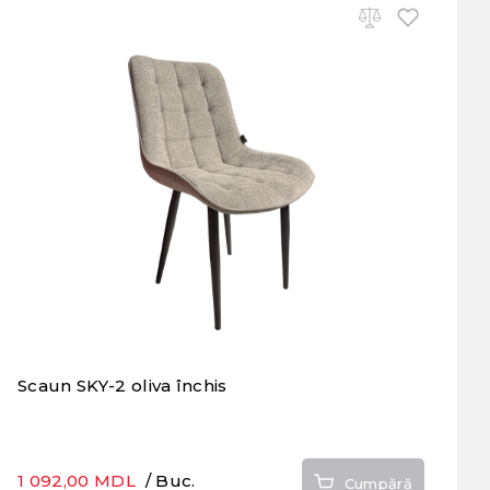
Scaun SKY-2 oliva închis
1 092,00 MDL
/ Buc.
Cumpără