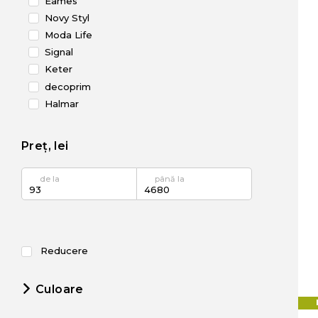
Eames
Novy Styl
Moda Life
Signal
Keter
decoprim
Halmar
Deco
Ikea
Preț, lei
Viitorul
Waltz
de la
până la
Sanja
Heniver
Reducere
Culoare