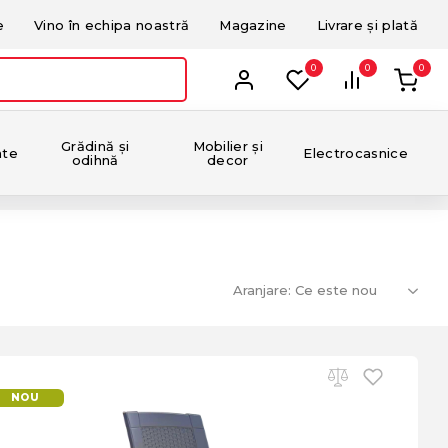
e
Vino în echipa noastră
Magazine
Livrare și plată
0
0
0
Grădină și
Mobilier și
nte
Electrocasnice
odihnă
decor
Aranjare:
NOU