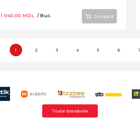
1 040,00 MDL
/ Buc.
Cumpără
1
2
3
4
5
6
Toate brandurile