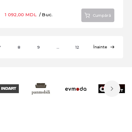
1 092,00 MDL
/ Buc.
Cumpără
Înainte
7
8
9
...
12