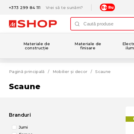
+373 299 84 111
Vrei să te sunăm?
Ro
Ru
Materiale de
Materiale de
Electr
construcție
finisare
ilum
Pagină principală
Mobilier și decor
Scaune
Scaune
Branduri
Jumi