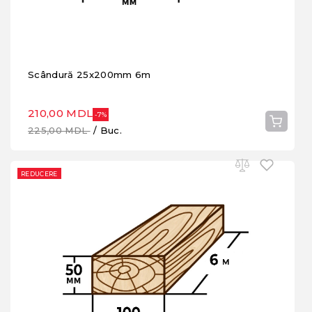
Scândură 25x200mm 6m
210,00 MDL
-7%
225,00 MDL
/ Buc.
REDUCERE