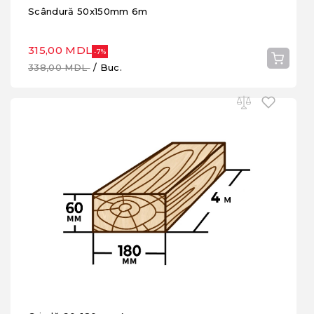
Scândură 50x150mm 6m
315,00 MDL
-7%
338,00 MDL
/ Buc.