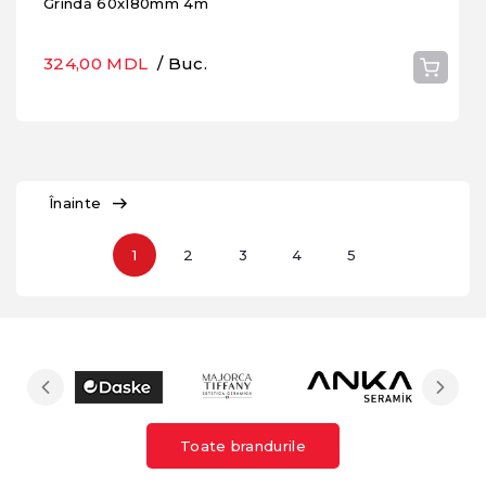
Grindă 60x180mm 4m
324,00 MDL
/ Buc.
Înainte
1
2
3
4
5
Toate brandurile