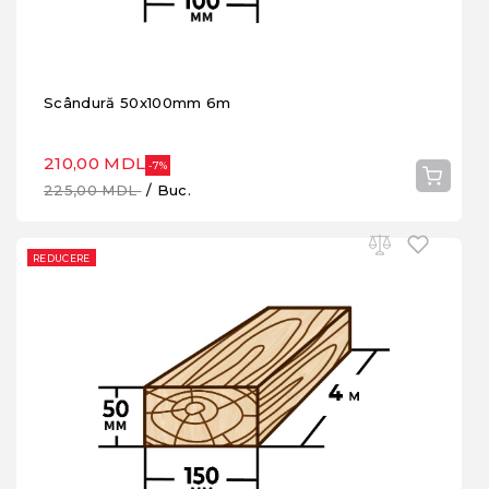
Scândură 50x100mm 6m
210,00 MDL
-7%
225,00 MDL
/ Buc.
REDUCERE