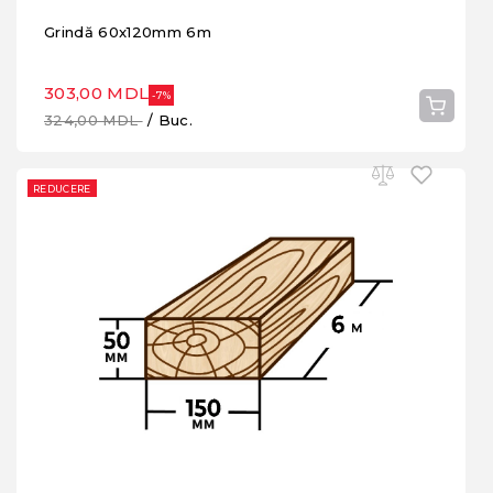
Grindă 60x120mm 6m
303,00 MDL
-7%
324,00 MDL
/ Buc.
REDUCERE