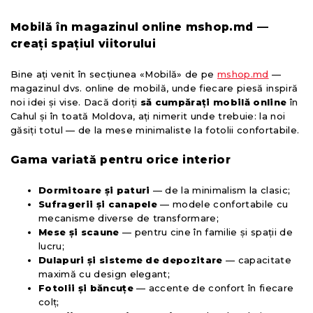
Mobilă în magazinul online mshop.md —
creați spațiul viitorului
Bine ați venit în secțiunea «Mobilă» de pe
mshop.md
—
magazinul dvs. online de mobilă, unde fiecare piesă inspiră
noi idei și vise. Dacă doriți
să cumpărați mobilă online
în
Cahul și în toată Moldova, ați nimerit unde trebuie: la noi
găsiți totul — de la mese minimaliste la fotolii confortabile.
Gama variată pentru orice interior
Dormitoare și paturi
— de la minimalism la clasic;
Sufragerii și canapele
— modele confortabile cu
mecanisme diverse de transformare;
Mese și scaune
— pentru cine în familie și spații de
lucru;
Dulapuri și sisteme de depozitare
— capacitate
maximă cu design elegant;
Fotolii și băncuțe
— accente de confort în fiecare
colț;