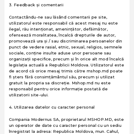
3. Feedback și comentarii
Contactându-ne sau lăsând comentarii pe site,
utilizatorul este responsabil că acest mesaj nu este
ilegal, rău intenționat, amenințător, defăimător,
ofensează moralitatea, încalcă drepturile de autor,
promovează ura și / sau discriminarea persoanelor din
punct de vedere rasial, etnic, sexual, religios, semnele
sociale, conține insulte aduse unor persoane sau
organizații specifice, precum și în orice alt mod încalcă
legislația actuală a Republicii Moldova. Utilizatorul este
de acord că orice mesaj trimis către mshop.md poate
fi șters fără consimțământul său, precum și utilizat
gratuit la propria sa discreție. Mshop.md nu este
responsabil pentru orice informație postată de
utilizatorii site-ului.
4. Utilizarea datelor cu caracter personal
Compania Modernus SA, proprietarul MSHOP.MD, este
un operator de date cu caracter personal cu un sediu
înregistrat la adresa: Republica Moldova, mun. Cahul,