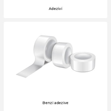
Adezivi
Benzi adezive