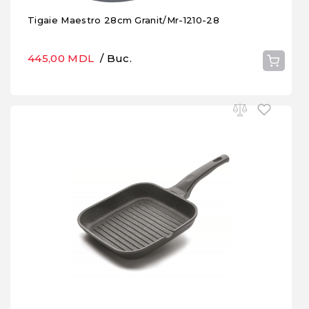
Tigaie Maestro 28cm Granit/Mr-1210-28
445,00 MDL
/ Buc.