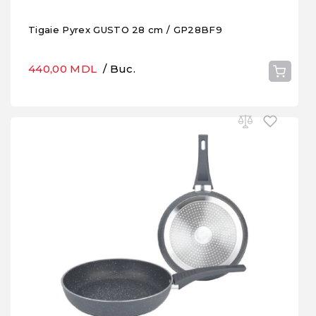
Tigaie Pyrex GUSTO 28 cm / GP28BF9
440,00 MDL
/ Buc.