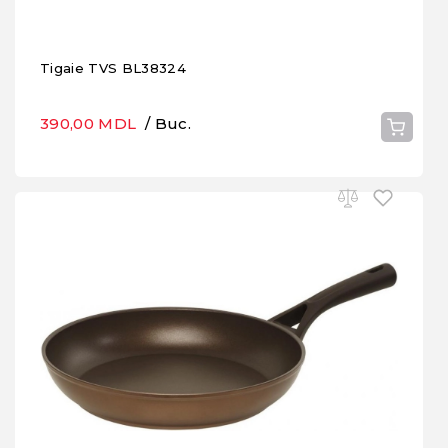
Tigaie TVS BL38324
390,00 MDL
/ Buc.