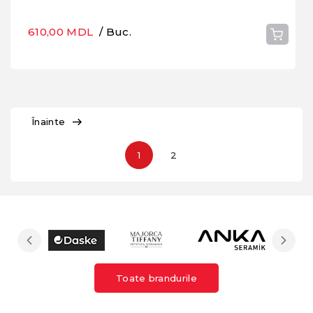
610,00 MDL
/ Buc.
Înainte
1
2
Toate brandurile