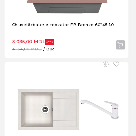
Chiuvetă+baterie +dozator FB Bronze 60*45 1.0
3 035,00 MDL
-27%
4 134,00 MDL
/ Buc.