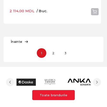
2 114,00 MDL
/ Buc.
Înainte
1
2
3
Toate brandurile