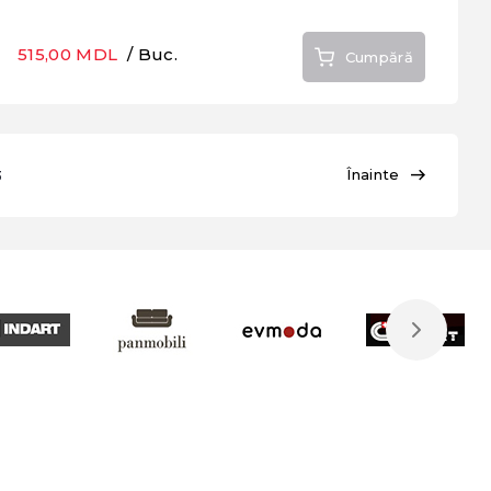
515,00 MDL
/ Buc.
Cumpără
Înainte
3