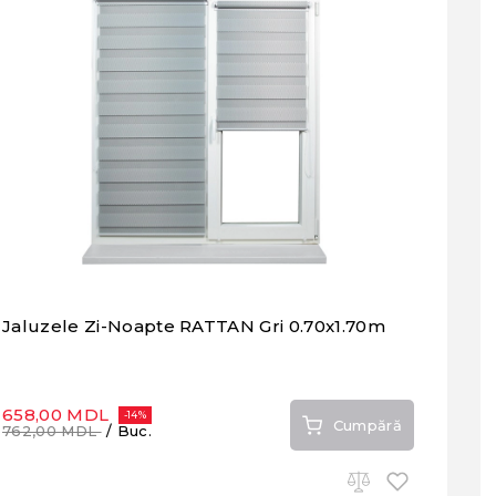
Jaluzele Zi-Noapte RATTAN Gri 0.70x1.70m
658,00 MDL
-14%
Cumpără
762,00 MDL
/ Buc.