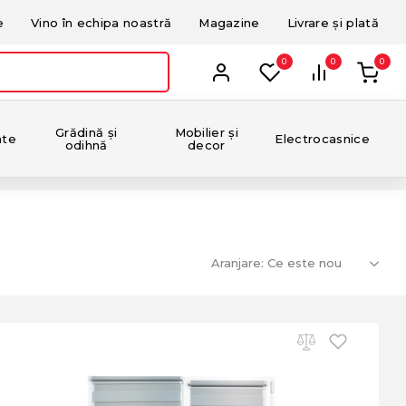
e
Vino în echipa noastră
Magazine
Livrare și plată
0
0
0
Grădină și
Mobilier și
nte
Electrocasnice
odihnă
decor
Aranjare: