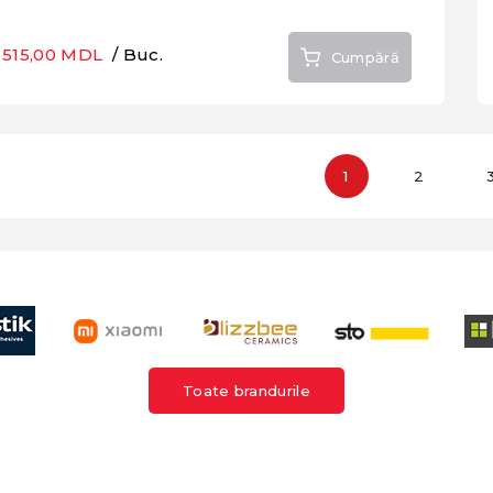
515,00 MDL
/ Buc.
Cumpără
1
2
Toate brandurile