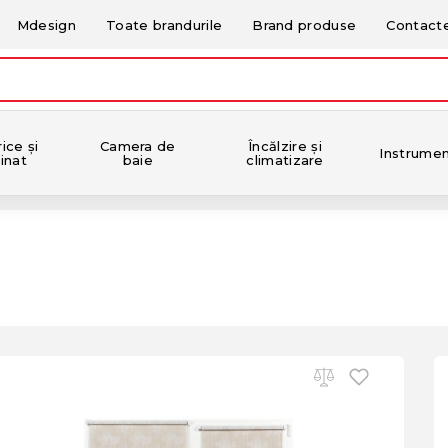
Mdesign
Toate brandurile
Brand produse
Contact
ice și
Camera de
Încălzire și
Instrume
inat
baie
climatizare