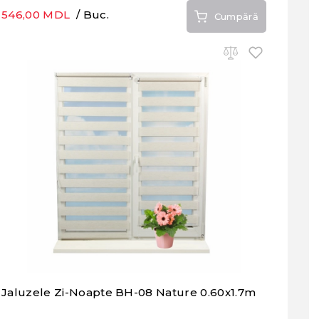
546,00 MDL
/ Buc.
Cumpără
Jaluzele Zi-Noapte BH-08 Nature 0.60x1.7m