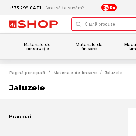
+373 299 84 111
Vrei să te sunăm?
Ro
Ru
Materiale de
Materiale de
Electr
construcție
finisare
ilum
Pagină principală
Materiale de finisare
Jaluzele
Jaluzele
Branduri