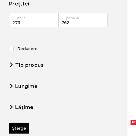
Preț, lei
de la
până la
Reducere
Tip produs
Lungime
Lățime
R
Șterge