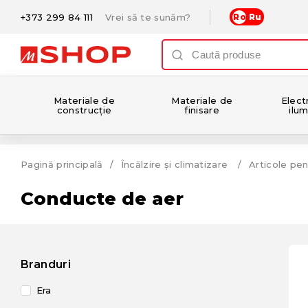
+373 299 84 111
Vrei să te sunăm?
Ro
Ru
Materiale de
Materiale de
Electr
construcție
finisare
ilum
Pagină principală
Încălzire și climatizare
Articole pen
Conducte de aer
Branduri
Era