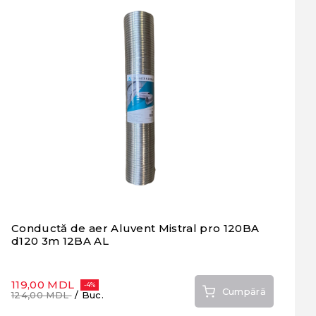
Conductă de aer Aluvent Mistral pro 120BA
d120 3m 12BA AL
119,00 MDL
-4%
Cumpără
124,00 MDL
/ Buc.