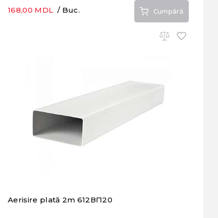
168,00 MDL
/ Buc.
Cumpără
Aerisire plată 2m 612ВП20