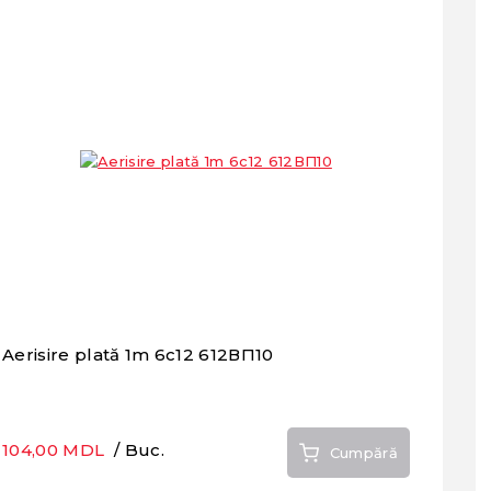
Aerisire plată 1m 6c12 612ВП10
104,00 MDL
/ Buc.
Cumpără