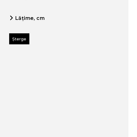
Lățime, cm
Șterge