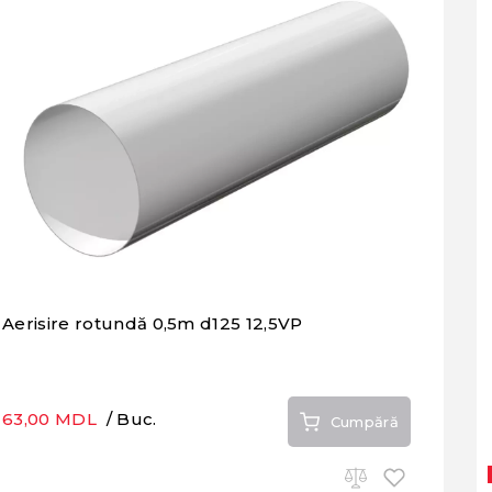
Aerisire rotundă 0,5m d125 12,5VP
63,00 MDL
/ Buc.
Cumpără