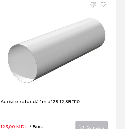
Aerisire rotundă 1m d125 12,5ВП10
123,00 MDL
/ Buc.
Cumpără