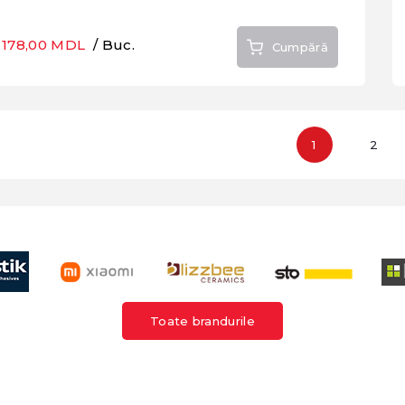
178,00 MDL
/ Buc.
Cumpără
1
2
Toate brandurile