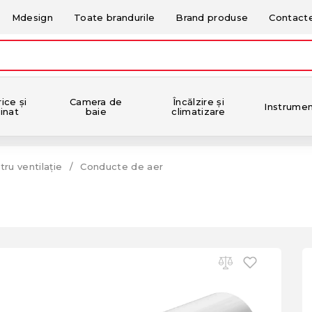
Mdesign
Toate brandurile
Brand produse
Contact
ice și
Camera de
Încălzire și
Instrume
inat
baie
climatizare
tru ventilație
Conducte de aer