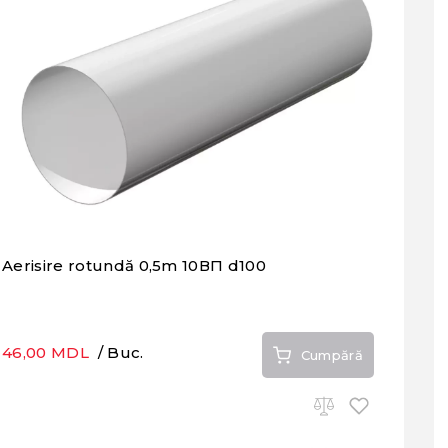
Aerisire rotundă 0,5m 10ВП d100
46,00 MDL
/ Buc.
Cumpără