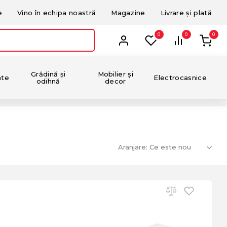
e
Vino în echipa noastră
Magazine
Livrare și plată
0
0
0
Grădină și
Mobilier și
nte
Electrocasnice
odihnă
decor
Aranjare: