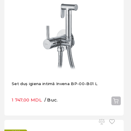
Set duș igiena intimă Invena BP-00-B01 L
1 747,00 MDL
/ Buc.