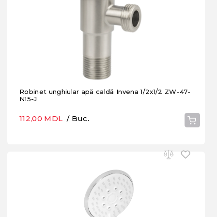
Robinet unghiular apă caldă Invena 1/2x1/2 ZW-47-
N15-J
112,00 MDL
/ Buc.