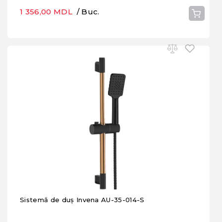
1 356,00 MDL
/ Buc.
Sistemă de duș Invena AU-35-014-S