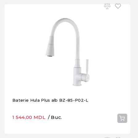
Baterie Hula Plus alb BZ-85-P02-L
1 544,00 MDL
/ Buc.