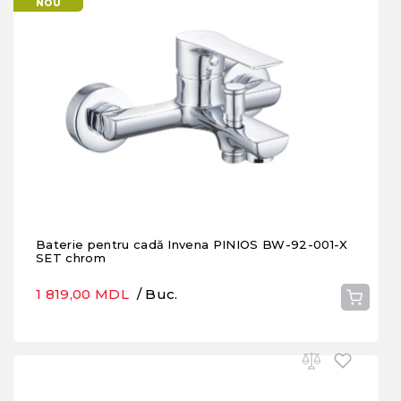
NOU
Baterie pentru cadă Invena PINIOS BW-92-001-X
SET chrom
1 819,00 MDL
/ Buc.