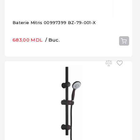
Baterie Mitris 00997399 BZ-79-001-X
683,00 MDL
/ Buc.