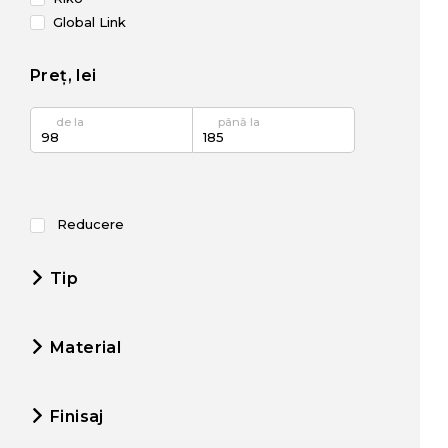
Global Link
Preț, lei
de la
până la
Reducere
Tip
Material
Finisaj