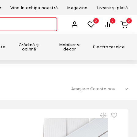
e
Vino în echipa noastră
Magazine
Livrare și plată
0
0
0
Grădină și
Mobilier și
nte
Electrocasnice
odihnă
decor
Aranjare: