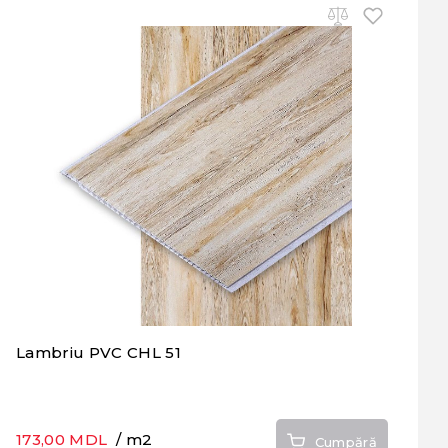
Lambriu PVC CHL 51
173,00 MDL
/ m2
Cumpără