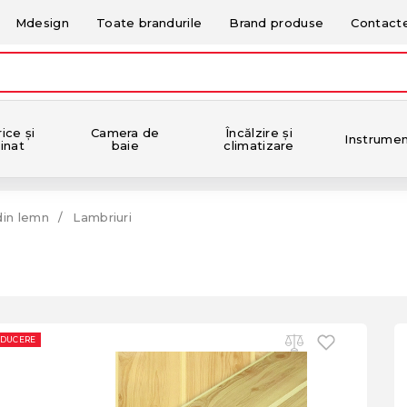
Mdesign
Toate brandurile
Brand produse
Contact
ice și
Camera de
Încălzire și
Instrume
inat
baie
climatizare
din lemn
Lambriuri
EDUCERE