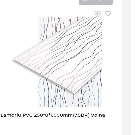
Lambriu PVC 250*8*6000mm(7.5BR) Volna