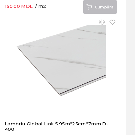
150,00 MDL
/ m2
Cumpără
Lambriu Global Link 5.95m*25cm*7mm D-
400