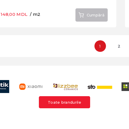
148,00 MDL
/ m2
Cumpără
1
2
Toate brandurile