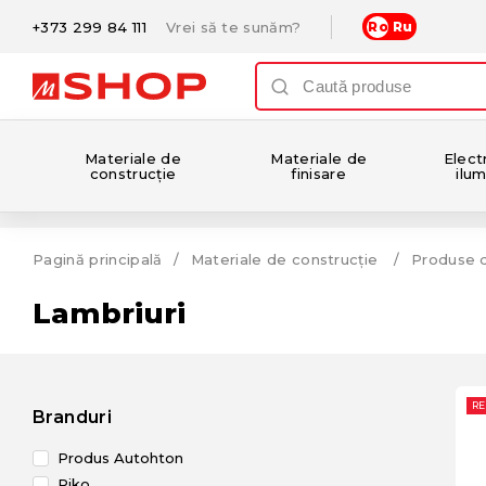
+373 299 84 111
Vrei să te sunăm?
Ro
Ru
Materiale de
Materiale de
Electr
construcție
finisare
ilum
Pagină principală
Materiale de construcție
Produse 
Lambriuri
R
Branduri
Produs Autohton
Riko