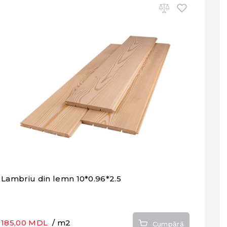
Lambriu din lemn 10*0.96*2.5
185,00 MDL
/ m2
Cumpără