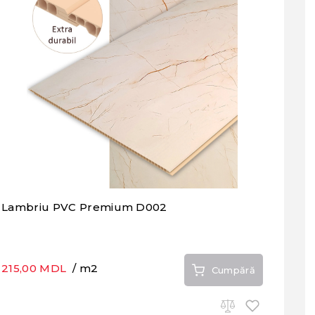
Lambriu PVC Premium D002
215,00 MDL
/ m2
Cumpără