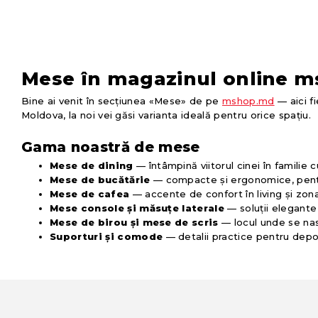
Mese în magazinul online m
Bine ai venit în secțiunea «Mese» de pe
mshop.md
— aici f
Moldova, la noi vei găsi varianta ideală pentru orice spațiu.
Gama noastră de mese
Mese de dining
— întâmpină viitorul cinei în familie cu
Mese de bucătărie
— compacte și ergonomice, pentru
Mese de cafea
— accente de confort în living și zona
Mese console și măsuțe laterale
— soluții elegante 
Mese de birou și mese de scris
— locul unde se nas
Suporturi și comode
— detalii practice pentru depo