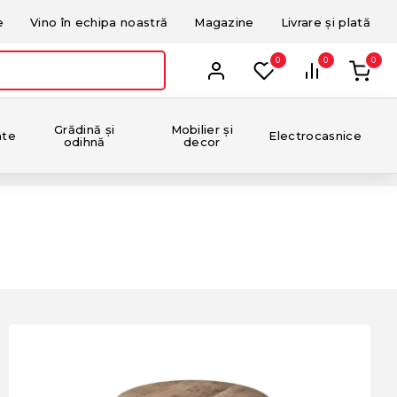
e
Vino în echipa noastră
Magazine
Livrare și plată
0
0
0
Grădină și
Mobilier și
nte
Electrocasnice
odihnă
decor