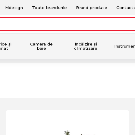
Mdesign
Toate brandurile
Brand produse
Contact
ice și
Camera de
Încălzire și
Instrume
inat
baie
climatizare