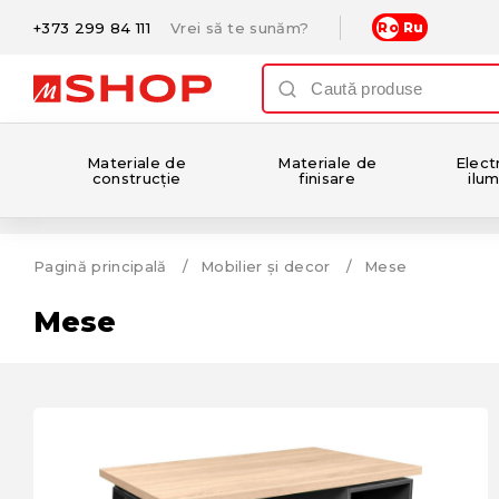
+373 299 84 111
Vrei să te sunăm?
Ro
Ru
Materiale de
Materiale de
Electr
construcție
finisare
ilum
Pagină principală
Mobilier și decor
Mese
Mese