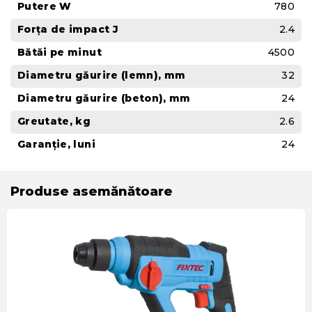
Putere W
780
Forța de impact J
2.4
Bătăi pe minut
4500
Diametru găurire (lemn), mm
32
Diametru găurire (beton), mm
24
Greutate, kg
2.6
Garanție, luni
24
Produse asemănătoare