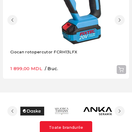
Ciocan rotopercutor FCRH13LFX
1 899,00 MDL
/ Buc.
Toate brandurile