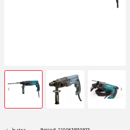
Barcod: 2200639155975
În stoc