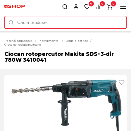
0
0
0
Pagină principală
Instrumente
Scule electrice
Ciocane rotopercutoare
Ciocan rotopercutor Makita SDS+3-dir
780W 3410041