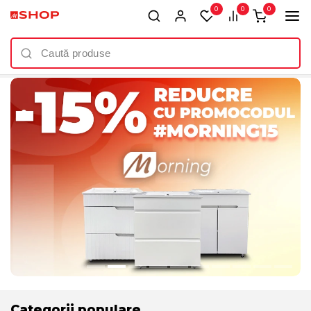
0
0
0
.
Categorii populare