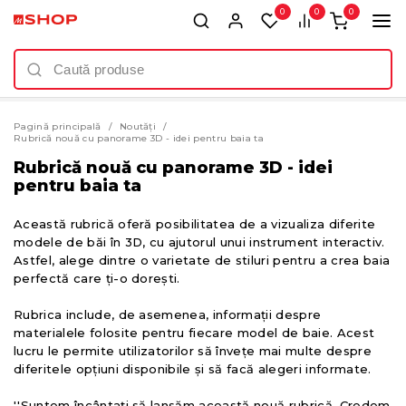
0
0
0
Pagină principală
Noutăți
Rubrică nouă cu panorame 3D - idei pentru baia ta
Rubrică nouă cu panorame 3D - idei
pentru baia ta
Această rubrică oferă posibilitatea de a vizualiza diferite
modele de băi în 3D, cu ajutorul unui instrument interactiv.
Astfel, alege dintre o varietate de stiluri pentru a crea baia
perfectă care ți-o dorești.
Rubrica include, de asemenea, informații despre
materialele folosite pentru fiecare model de baie. Acest
lucru le permite utilizatorilor să învețe mai multe despre
diferitele opțiuni disponibile și să facă alegeri informate.
''Suntem încântați să lansăm această nouă rubrică. Credem