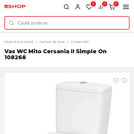
0
0
0
Pagină principală
Camera de baie
Closete WC
Vas WC Mito Cersania II Simple On
108268