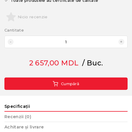
Toate produsele au certificate de calitate
Nicio recenzie
Cantitate
2 657,00
MDL
/ Buc.
Cumpără
Specificații
Recenzii (0)
Achitare și livrare