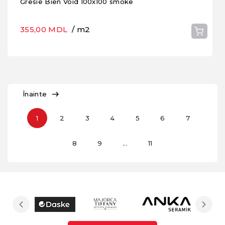
Gresie Bien Void 100x100 smoke
355,00 MDL
/ m2
Înainte
1
2
3
4
5
6
7
8
9
...
11