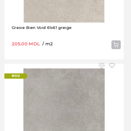
Gresie Bien Void 61x61 greige
205,00 MDL
/ m2
NOU