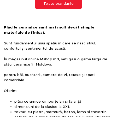
Toate brandurile
Plăcile ceramice sunt mai mult decât simple
materiale de finisaj.
Sunt fundamentul unui spațiu în care se nasc stilul,
confortul și sentimentul de acasă.
În magazinul online Mshop.md, veți găsi o gamă largă de
plăci ceramice în Moldova:
pentru băi, bucătării, camere de zi, terase și spații
comerciale.
Oferim:
plăci ceramice din porțelan și faianță
dimensiuni de la clasice la XXL
texturi cu piatră, marmură, beton, lemn și travertin
colecții de la producători de top din Turcia, Bulgaria