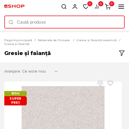
0
0
0
Pagină principală
Materiale de finisare
Gresie și faianță ceramică
Gresie și faianță
Gresie și faianță
Aranjare:
NOU
SUPER
PREȚ